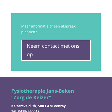
Meer informatie of een afspraak
plannen?
Neem contact met ons
op
Fysiotherapie Jans-Beken
"Zorg de Keizer"
Keizersveld 9b, 5803 AM Venray
Tel. 0478-560012