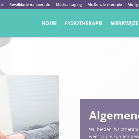
tie
Revalidatie na operatie
Medical taping
Mc.Kenzie therapie
Mullig
HOME
FYSIOTHERAPIE
WERKWIJZE
Algemene
Wij bieden fysiotherapi
weer vrij te kunnen be