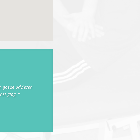
en goede adviezen
het ging. “