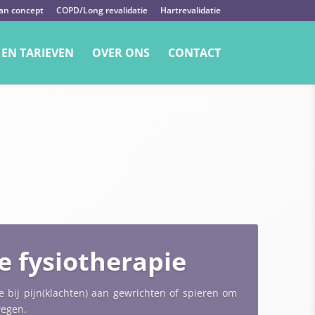
an concept
COPD/Long revalidatie
Hartrevalidatie
 EN TARIEVEN
OVER ONS
CONTACT
 fysiotherapie
e bij pijn(klachten) aan gewrichten of spieren om
wegen.