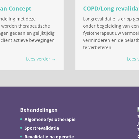
gan Concept
COPD/Long revalida
ndeling met deze
Longrevalidatie is er op ge
e worden therapeutische
onder begeleiding van een
gen gedaan en gelijktijdig
fysiotherapeut uw vermoei
 cliënt actieve bewegingen
verminderen en de belast
te verbeteren.
Lees verder →
Lees 
Behandelingen
Algemene fysiotherapie
Sportrevalidatie
Revalidatie na operatie