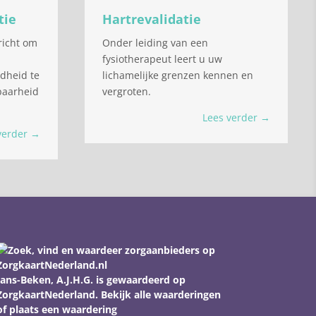
tie
Hartrevalidatie
richt om
Onder leiding van een
fysiotherapeut leert u uw
dheid te
lichamelijke grenzen kennen en
baarheid
vergroten.
Lees verder →
verder →
Jans-Beken, A.J.H.G.
is gewaardeerd op
ZorgkaartNederland.
Bekijk alle waarderingen
of
plaats een waardering