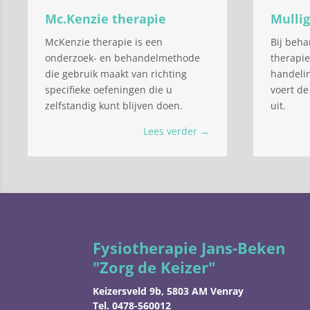
Mc.Kenzie therapie
Mulli
McKenzie therapie is een
Bij beha
onderzoek- en behandelmethode
therapi
die gebruik maakt van richting
handelin
specifieke oefeningen die u
voert de
zelfstandig kunt blijven doen.
uit.
Lees verder →
Fysiotherapie Jans-Beken
"Zorg de Keizer"
Keizersveld 9b, 5803 AM Venray
Tel. 0478-560012