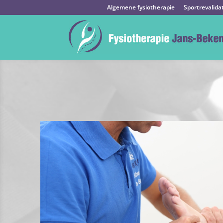
Algemene fysiotherapie
Sportrevalida