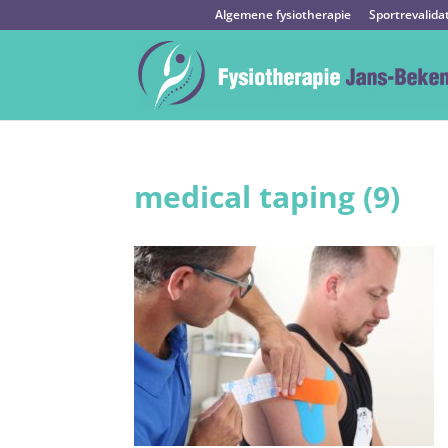
Algemene fysiotherapie
Sportrevalida
medical taping (9)