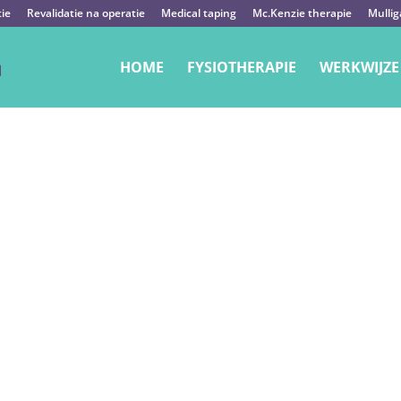
tie
Revalidatie na operatie
Medical taping
Mc.Kenzie therapie
Mullig
HOME
FYSIOTHERAPIE
WERKWIJZE